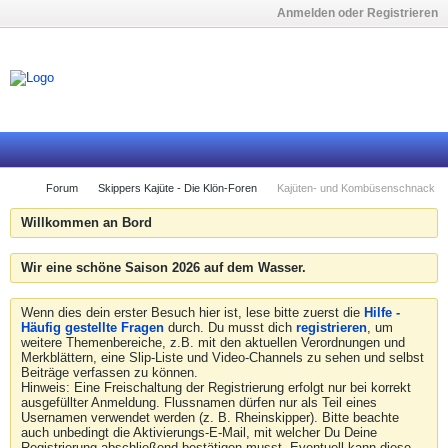
Anmelden oder Registrieren
Forum
Skippers Kajüte - Die Klön-Foren
Kajüten- und Kombüsenschnack
Willkommen an Bord
Wir eine schöne Saison 2026 auf dem Wasser.
Wenn dies dein erster Besuch hier ist, lese bitte zuerst die
Hilfe -
Häufig gestellte Fragen
durch. Du musst dich
registrieren
, um
weitere Themenbereiche, z.B. mit den aktuellen Verordnungen und
Merkblättern, eine Slip-Liste und Video-Channels zu sehen und selbst
Beiträge verfassen zu können.
Hinweis: Eine Freischaltung der Registrierung erfolgt nur bei korrekt
ausgefüllter Anmeldung. Flussnamen dürfen nur als Teil eines
Usernamen verwendet werden (z. B. Rheinskipper). Bitte beachte
auch unbedingt die Aktivierungs-E-Mail, mit welcher Du Deine
Registrierung abschließend bestätigen musst. Eventuell kann diese