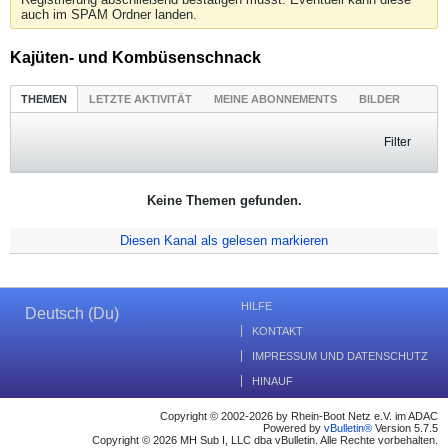
auch im SPAM Ordner landen.
Kajüten- und Kombüsenschnack
THEMEN
LETZTE AKTIVITÄT
MEINE ABONNEMENTS
BILDER
Filter
Keine Themen gefunden.
Diesen Kanal als gelesen markieren
HILFE
Deutsch (Du)
KONTAKT
IMPRESSUM UND DATENSCHUTZ
HINAUF
Copyright © 2002-2026 by Rhein-Boot Netz e.V. im ADAC
Powered by
vBulletin®
Version 5.7.5
Copyright © 2026 MH Sub I, LLC dba vBulletin. Alle Rechte vorbehalten.