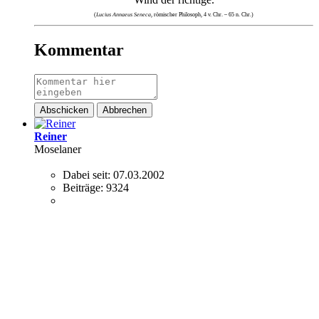
(
Lucius Annaeus Seneca
, römischer Philosoph, 4 v. Chr. – 65 n. Chr.)
Kommentar
Abschicken
Abbrechen
Reiner
Moselaner
Dabei seit:
07.03.2002
Beiträge:
9324