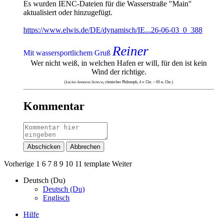
Es wurden IENC-Dateien für die Wasserstraße "Main"
aktualisiert oder hinzugefügt.
https://www.elwis.de/DE/dynamisch/IE...26-06-03_0_388
Reiner
Mit wassersportlichem Gruß
Wer nicht weiß, in welchen Hafen er will, für den ist kein
Wind der richtige.
(
Lucius Annaeus Seneca
, römischer Philosoph, 4 v. Chr. – 65 n. Chr.)
Kommentar
Abschicken
Abbrechen
Vorherige
1
6
7
8
9
10
11
template
Weiter
Deutsch (Du)
Deutsch (Du)
Englisch
Hilfe