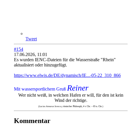
Tweet
#154
17.06.2026, 11:01
Es wurden IENC-Dateien für die Wasserstraße "Rhein"
aktualisiert oder hinzugefügt.
https://www.elwis.de/DE/dynamisch/IE...-05-22_310_866
Reiner
Mit wassersportlichem Gruß
Wer nicht weiß, in welchen Hafen er will, für den ist kein
Wind der richtige.
(
Lucius Annaeus Seneca
, römischer Philosoph, 4 v. Chr. – 65 n. Chr.)
Kommentar