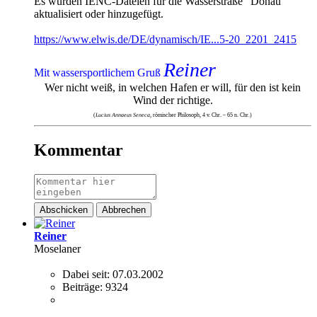
Es wurden IENC-Dateien für die Wasserstraße "Donau"
aktualisiert oder hinzugefügt.
https://www.elwis.de/DE/dynamisch/IE...5-20_2201_2415
Reiner
Mit wassersportlichem Gruß
Wer nicht weiß, in welchen Hafen er will, für den ist kein
Wind der richtige.
(
Lucius Annaeus Seneca
, römischer Philosoph, 4 v. Chr. – 65 n. Chr.)
Kommentar
Abschicken
Abbrechen
Reiner
Moselaner
Dabei seit:
07.03.2002
Beiträge:
9324