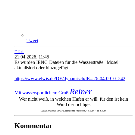
Tweet
#151
21.04.2026, 11:45
Es wurden IENC-Dateien für die Wasserstraße "Mosel"
aktualisiert oder hinzugefügt.
https://www.elwis.de/DE/dynamisch/IE...26-04-09_0_242
Reiner
Mit wassersportlichem Gruß
Wer nicht weiß, in welchen Hafen er will, für den ist kein
Wind der richtige.
(
Lucius Annaeus Seneca
, römischer Philosoph, 4 v. Chr. – 65 n. Chr.)
Kommentar